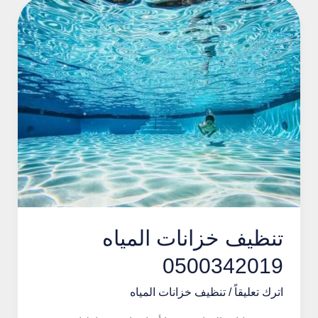
الطائف
بأحدث
التقنيات
تنظيف خزانات المياه
0500342019
اترك تعليقاً
/
تنظيف خزانات المياه