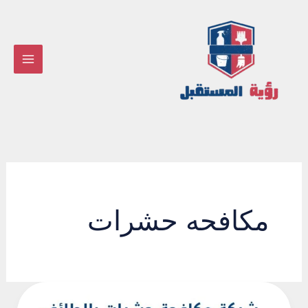
خطي
لى
لمحتوى
مكافحه حشرات