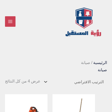
خطي
لى
لمحتوى
الرئيسية
/ صيانة
صيانة
عرض ⁦4⁩ من كل النتائج