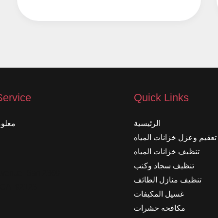
حمامك
خاليًا
من
التسربات
#2
Service
Quick Links
الرئيسية
معلوم
تعقيم وعزل خزانات المياه
تنظيف خزانات المياه
تنظيف سجاد وكنب
od Avenue, San
تنظيف منازل الطائف
 CA, 92123
غسيل المكيفات
مكافحه حشرات