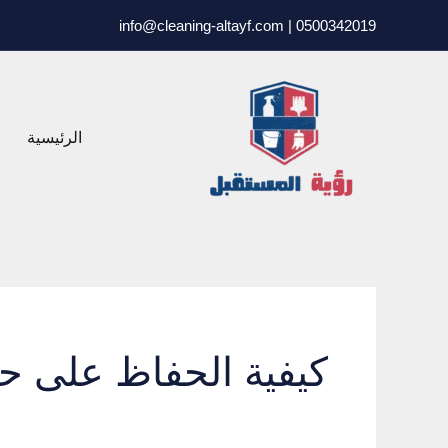
خطي
0500342019 | info@cleaning-altayf.com
لى
لمحتوى
الرئيسية
كيفية الحفاظ على حم