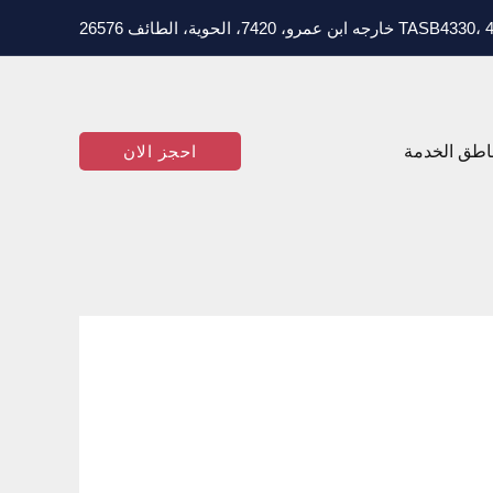
T خارجه ابن عمرو، 7420، الحوية، الطائف 26576
اطق الخدمة
احجز الان