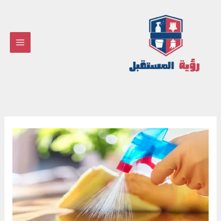
خطي
لى
لمحتوى