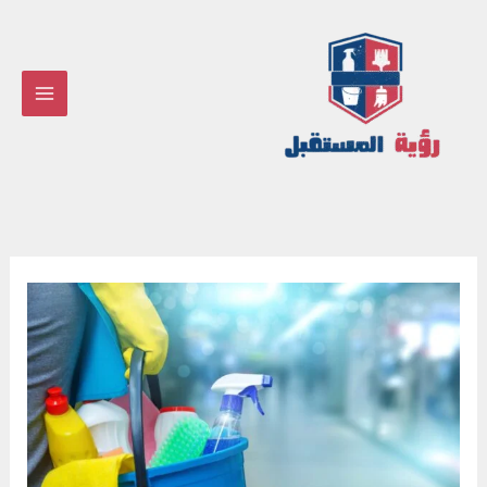
خطي
لى
لمحتوى