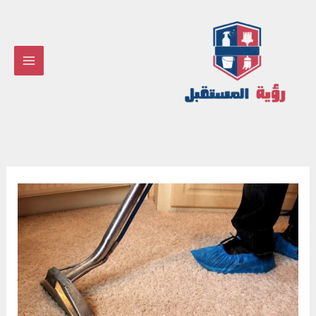
خطي
لى
لمحتوى