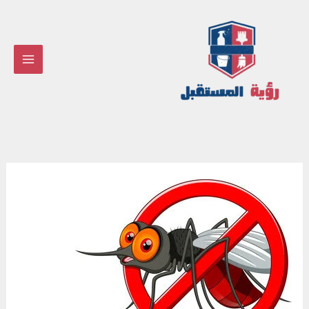
خطي
لى
لمحتوى