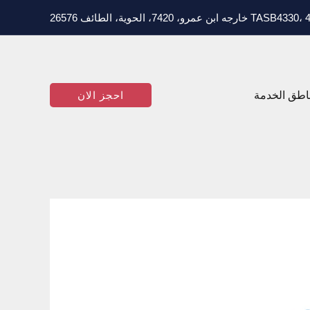
T خارجه ابن عمرو، 7420، الحوية، الطائف 26576
اطق الخدمة
احجز الان