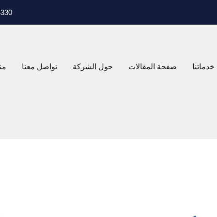
ASB4330، 4330
خدماتنا
صفحة المقالات
حول الشركة
تواصل معنا
من