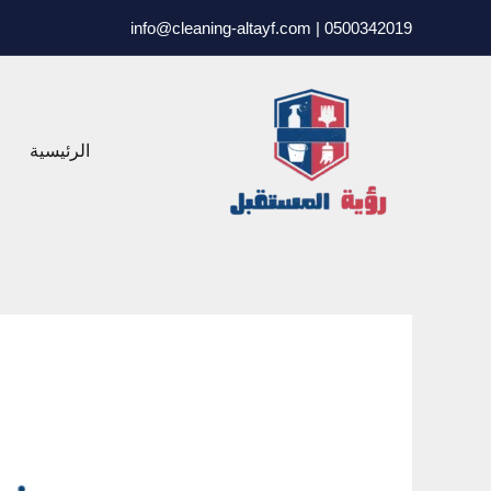
خطي
0500342019 | info@cleaning-altayf.com
لى
لمحتوى
الرئيسية