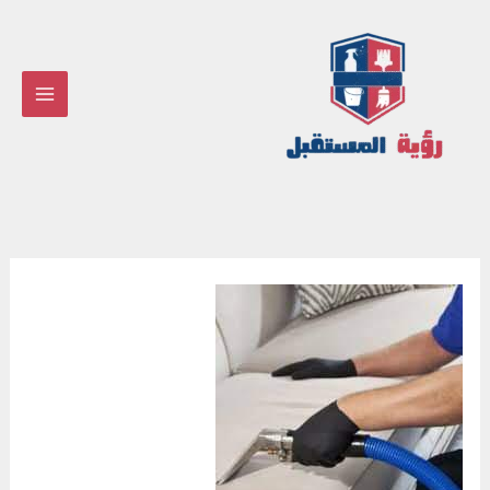
خطي
لى
لمحتوى