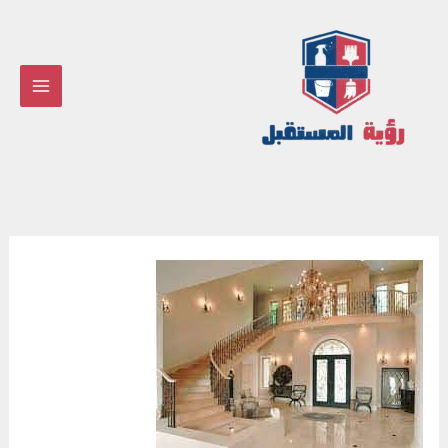
خطي
لى
لمحتوى