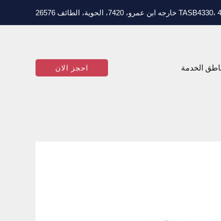
T خارجه ابن عمرو، 7420، الحوية، الطائف 26576
اطق الخدمة
احجز الان