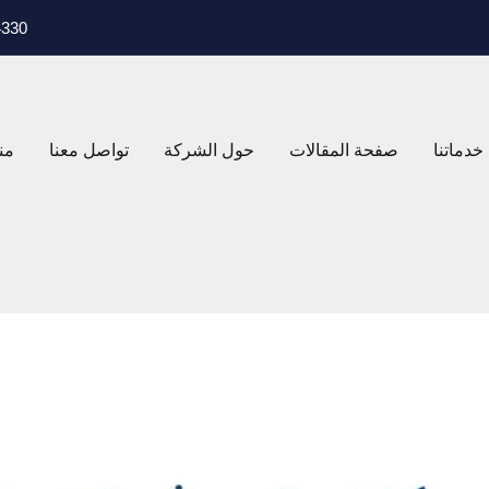
ASB4330، 4330
خدماتنا
صفحة المقالات
حول الشركة
تواصل معنا
من