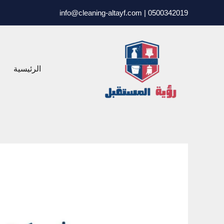
خطي
0500342019 | info@cleaning-altayf.com
لى
لمحتوى
الرئيسية