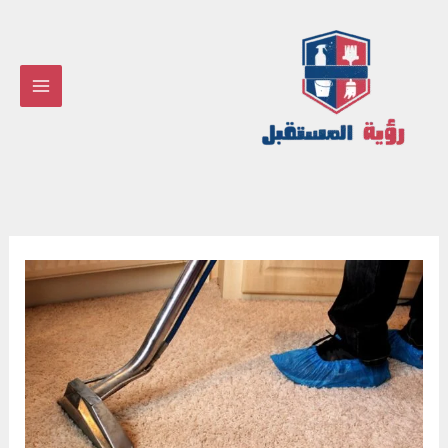
خطي
لى
لمحتوى